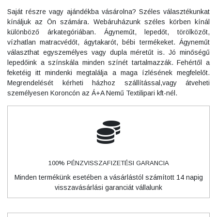
Saját részre vagy ajándékba vásárolna? Széles választékunkat
kínáljuk az Ön számára. Webáruházunk széles körben kínál
különböző árkategóriában. Ágyneműt, lepedőt, törölközőt,
vízhatlan matracvédőt, ágytakarót, bébi termékeket. Ágyneműt
választhat egyszemélyes vagy dupla méretűt is. Jó minőségű
lepedőink a színskála minden színét tartalmazzák. Fehértől a
feketéig itt mindenki megtalálja a maga ízlésének megfelelőt.
Megrendelését kérheti házhoz szállítással,vagy átveheti
személyesen Koroncón az Á+A Nemű Textilipari kft-nél.
100% PÉNZVISSZAFIZETÉSI GARANCIA
Minden termékünk esetében a vásárlástól számított 14 napig
visszavásárlási garanciát vállalunk