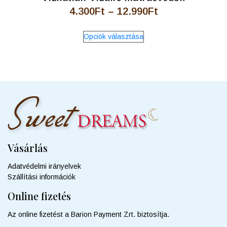
Ártartomány:
4.300
Ft
–
12.990
Ft
4.300Ft
Ennek
Opciók választása
a
-
terméknek
12.990Ft
több
variációja
van.
A
változatok
a
termékoldalon
választhatók
Vásárlás
ki
Adatvédelmi irányelvek
Szállítási információk
Online fizetés
Az online fizetést a Barion Payment Zrt. biztosítja.