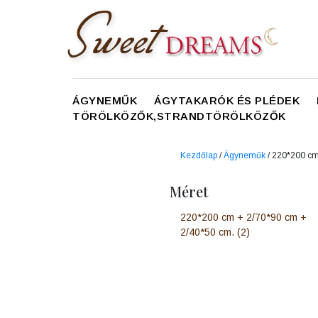
ÁGYNEMŰK
ÁGYTAKARÓK ÉS PLÉDEK
TÖRÖLKÖZŐK,STRANDTÖRÖLKÖZŐK
Kezdőlap
/
Ágyneműk
/ 220*200 c
Méret
220*200 cm + 2/70*90 cm +
2/40*50 cm.
(2)