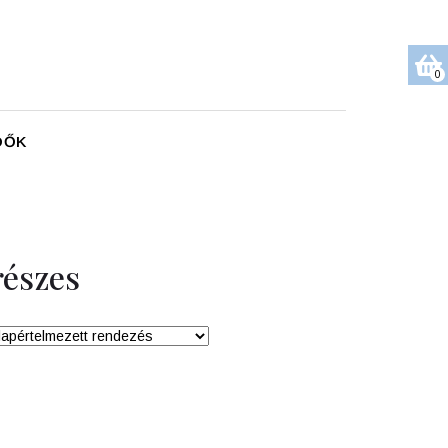
0
DŐK
észes