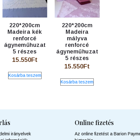
220*200cm
220*200cm
Madeira kék
Madeira
renforcé
mályva
ágyneműhuzat
renforcé
5 részes
ágyneműhuzat
5 részes
15.550
Ft
15.550
Ft
Kosárba teszem
Kosárba teszem
rlás
Online fizetés
delmi irányelvek
Az online fizetést a Barion Payme