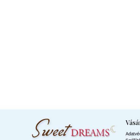
Vásá
Adatvé