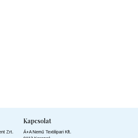
Kapcsolat
nt Zrt.
Á+A Nemű Textilipari Kft.