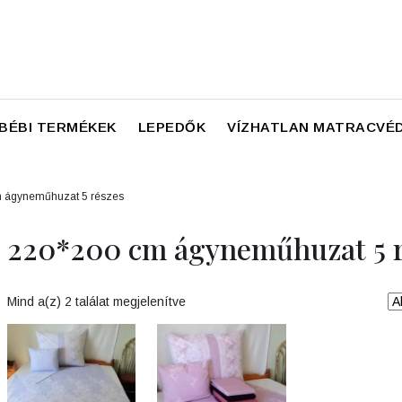
BÉBI TERMÉKEK
LEPEDŐK
VÍZHATLAN MATRACVÉ
m ágyneműhuzat 5 részes
220*200 cm ágyneműhuzat 5 r
Mind a(z) 2 találat megjelenítve