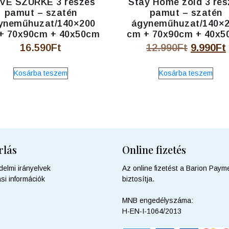
VE SZÜRKE 3 részes
Stay Home zöld 3 rés
pamut – szatén
pamut – szatén
yneműhuzat/140×200
ágyneműhuzat/140×
+ 70x90cm + 40x50cm
cm + 70x90cm + 40x5
Original
16.590
Ft
12.990
Ft
9.990
Ft
price
Kosárba teszem
Kosárba teszem
was:
12.990F
rlás
Online fizetés
delmi irányelvek
Az online fizetést a Barion Payme
ási információk
biztosítja.
MNB engedélyszáma:
H-EN-I-1064/2013