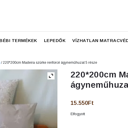
BÉBI TERMÉKEK
LEPEDŐK
VÍZHATLAN MATRACVÉ
s
/ 220*200cm Madeira szürke renforcé ágyneműhuzat 5 része
220*200cm Ma
ágyneműhuzat
15.550
Ft
Elfogyott