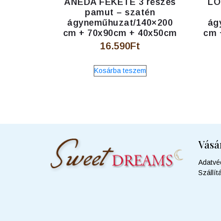
ANEDA FEKETE 3 részes
LO
pamut – szatén
ágyneműhuzat/140×200
ág
cm + 70x90cm + 40x50cm
cm 
16.590
Ft
Kosárba teszem
Vásá
Adatvé
Szállít