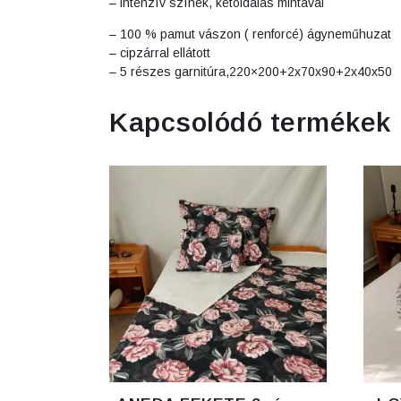
– intenzív színek, kétoldalas mintával
– 100 % pamut vászon ( renforcé) ágyneműhuzat
– cipzárral ellátott
– 5 részes garnitúra,220×200+2x70x90+2x40x50
Kapcsolódó termékek