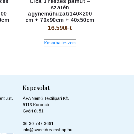
zes
Cica 3 részes pamut –
szatén
200
ágyneműhuzat/140×200
0cm
cm + 70x90cm + 40x50cm
Current
16.590
Ft
price
Kosárba teszem
is:
t.
9.990Ft.
Kapcsolat
nt Zrt.
Á+A Nemű Textilipari Kft.
9113 Koroncó
Győri út 51
06-30-747-3661
info@sweetdreamshop.hu