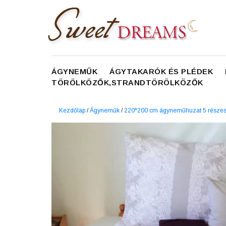
ÁGYNEMŰK
ÁGYTAKARÓK ÉS PLÉDEK
TÖRÖLKÖZŐK,STRANDTÖRÖLKÖZŐK
Kezdőlap
/
Ágyneműk
/
220*200 cm ágyneműhuzat 5 része