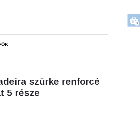
0
DŐK
deira szürke renforcé
 5 része