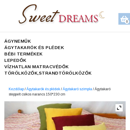
0
ÁGYNEMŰK
ÁGYTAKARÓK ÉS PLÉDEK
BÉBI TERMÉKEK
LEPEDŐK
VÍZHATLAN MATRACVÉDŐK
TÖRÖLKÖZŐK,STRANDTÖRÖLKÖZŐK
Kezdőlap
/
Ágytakarók és plédek
/
Ágytakaró szimpla
/ Ágytakaró
steppelt csíkos narancs 150*230 cm