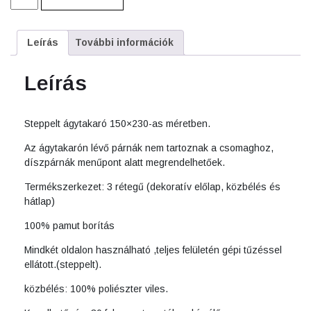
steppelt
csíkos
narancs
Leírás
További információk
150*230
cm
mennyiség
Leírás
Steppelt ágytakaró 150×230-as méretben.
Az ágytakarón lévő párnák nem tartoznak a csomaghoz,
díszpárnák menűpont alatt megrendelhetőek.
Termékszerkezet: 3 rétegű (dekoratív előlap, közbélés és
hátlap)
100% pamut borítás
Mindkét oldalon használható ,teljes felületén gépi tűzéssel
ellátott.(steppelt).
közbélés: 100% poliészter viles.