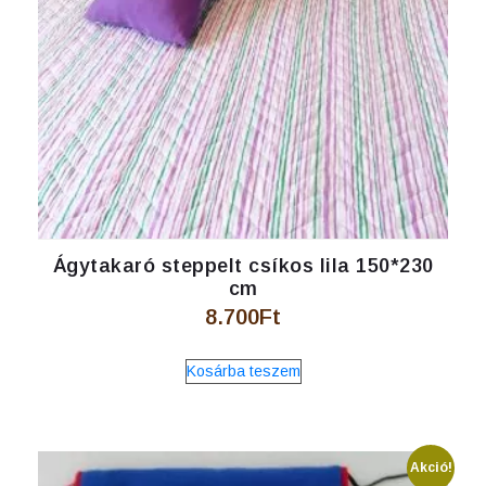
Ágytakaró steppelt csíkos lila 150*230
cm
8.700
Ft
Kosárba teszem
Akció!