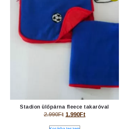
Stadion ülőpárna fleece takaróval
Original
Current
2.990
Ft
1.990
Ft
price
price
Kosárba teszem