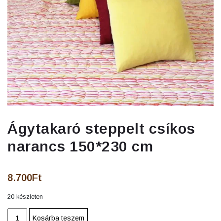
Ágytakaró steppelt csíkos
narancs 150*230 cm
8.700
Ft
20 készleten
Ágytakaró
Kosárba teszem