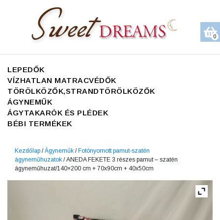
0
LEPEDŐK
VÍZHATLAN MATRACVÉDŐK
TÖRÖLKÖZŐK,STRANDTÖRÖLKÖZŐK
ÁGYNEMŰK
ÁGYTAKARÓK ÉS PLÉDEK
BÉBI TERMÉKEK
Kezdőlap
/
Ágyneműk
/
Fotónyomott pamut-szatén
ágyneműhuzatok
/ ANEDA FEKETE 3 részes pamut – szatén
ágyneműhuzat/140×200 cm + 70x90cm + 40x50cm