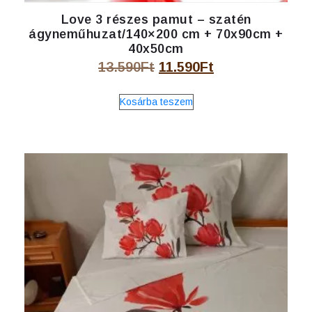
Love 3 részes pamut – szatén
ágyneműhuzat/140×200 cm + 70x90cm +
40x50cm
Original
Current
13.590
Ft
11.590
Ft
price
price
Kosárba teszem
was:
is:
13.590Ft.
11.590Ft.