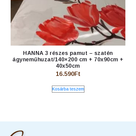
HANNA 3 részes pamut – szatén
ágyneműhuzat/140×200 cm + 70x90cm +
40x50cm
16.590
Ft
Kosárba teszem