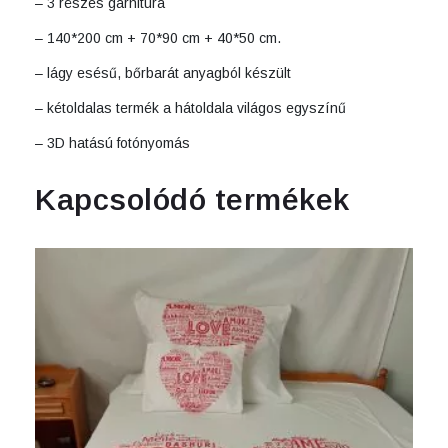
– 3 részes garnitúra
mennyiség
– 140*200 cm + 70*90 cm + 40*50 cm.
– lágy esésű, bőrbarát anyagból készült
– kétoldalas termék a hátoldala világos egyszínű
– 3D hatású fotónyomás
Kapcsolódó termékek