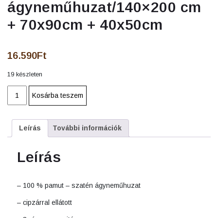
ágyneműhuzat/140×200 cm
+ 70x90cm + 40x50cm
16.590
Ft
19 készleten
ANEDA
Kosárba teszem
FEKETE
3
részes
Leírás
További információk
pamut
-
szatén
Leírás
ágyneműhuzat/140×200
cm
+
– 100 % pamut – szatén ágyneműhuzat
70x90cm
– cipzárral ellátott
+
40x50cm