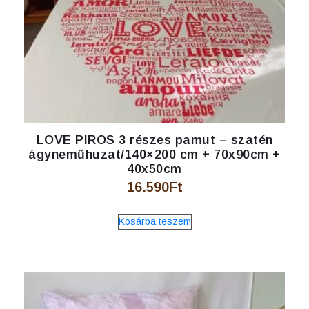
LOVE PIROS 3 részes pamut – szatén
ágyneműhuzat/140×200 cm + 70x90cm +
40x50cm
16.590
Ft
Kosárba teszem