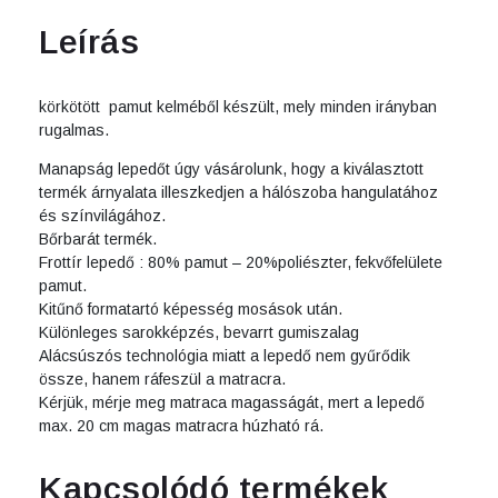
Leírás
körkötött pamut kelméből készült, mely minden irányban
rugalmas.
Manapság lepedőt úgy vásárolunk, hogy a kiválasztott
termék árnyalata illeszkedjen a hálószoba hangulatához
és színvilágához.
Bőrbarát termék.
Frottír lepedő : 80% pamut – 20%poliészter, fekvőfelülete
pamut.
Kitűnő formatartó képesség mosások után.
Különleges sarokképzés, bevarrt gumiszalag
Alácsúszós technológia miatt a lepedő nem gyűrődik
össze, hanem ráfeszül a matracra.
Kérjük, mérje meg matraca magasságát, mert a lepedő
max. 20 cm magas matracra húzható rá.
Kapcsolódó termékek