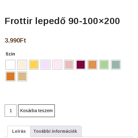
Frottir lepedő 90-100×200
3.990
Ft
Szin
Frottir
Kosárba teszem
lepedő
90-
100x200
Leírás
További információk
mennyiség