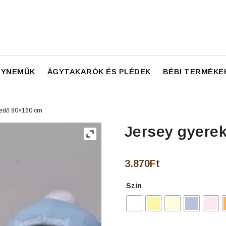
GYNEMŰK
ÁGYTAKARÓK ÉS PLÉDEK
BÉBI TERMÉKE
epedő 80×160 cm
Jersey gyere
3.870
Ft
Szin