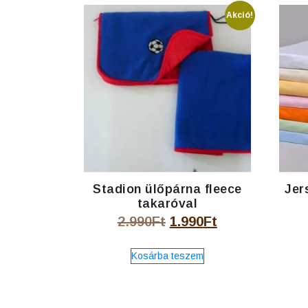
Akció!
Stadion ülőpárna fleece
Jer
takaróval
Original
Current
2.990
Ft
1.990
Ft
price
price
Kosárba teszem
was:
is:
2.990Ft.
1.990Ft.