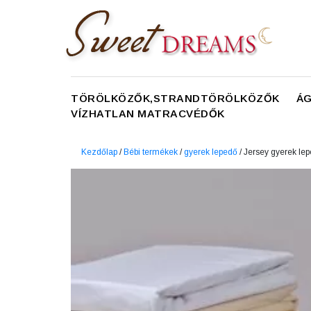
TÖRÖLKÖZŐK,STRANDTÖRÖLKÖZŐK
Á
VÍZHATLAN MATRACVÉDŐK
Kezdőlap
/
Bébi termékek
/
gyerek lepedő
/ Jersey gyerek l