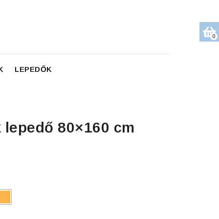
0
K
LEPEDŐK
k lepedő 80×160 cm