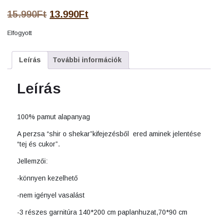
Original
Current
15.990
Ft
13.990
Ft
price
price
Elfogyott
was:
is:
15.990Ft.
13.990Ft.
Leírás
További információk
Leírás
100% pamut alapanyag
A perzsa “shir o shekar”kifejezésből ered aminek jelentése
“tej és cukor”.
Jellemzői:
-könnyen kezelhető
-nem igényel vasalást
-3 részes garnitúra 140*200 cm paplanhuzat,70*90 cm