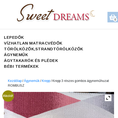
0
LEPEDŐK
VÍZHATLAN MATRACVÉDŐK
TÖRÖLKÖZŐK,STRANDTÖRÖLKÖZŐK
ÁGYNEMŰK
ÁGYTAKARÓK ÉS PLÉDEK
BÉBI TERMÉKEK
Kezdőlap
/
Ágyneműk
/
Krepp
/ Krepp 3 részes gombos ágyneműhuzat
ROMBUSZ
Akció!