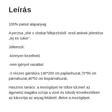
Leírás
100% pamut alapanyag
A perzsa „shir o shekar”kifejezésből ered aminek jelentése
„tej és cukor”.
Jellemzői:
-könnyen kezelhető
-nem igényel vasalást
-3 részes garnitúra 140*200 cm paplanhuzat,70*90 cm
párnahuzat,40*50 cm kispárnahuzat.
Hasznos tanács: a mosógépet ne töltse túl,mert az
ágynemű magába szívja a vizet és túlsúly következtében
az károsítja az anyag felületét ,illetve a mosógépet.