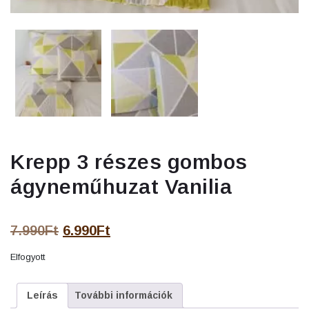
Krepp 3 részes gombos
ágyneműhuzat Vanilia
Original
Current
7.990
Ft
6.990
Ft
price
price
Elfogyott
was:
is:
7.990Ft.
6.990Ft.
Leírás
További információk