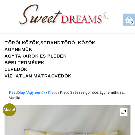
0
TÖRÖLKÖZŐK,STRANDTÖRÖLKÖZŐK
ÁGYNEMŰK
ÁGYTAKARÓK ÉS PLÉDEK
BÉBI TERMÉKEK
LEPEDŐK
VÍZHATLAN MATRACVÉDŐK
Kezdőlap
/
Ágyneműk
/
Krepp
/ Krepp 3 részes gombos ágyneműhuzat
Vanilia
Akció!