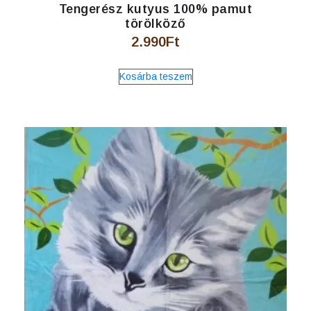
Tengerész kutyus 100% pamut
törölköző
2.990
Ft
Kosárba teszem