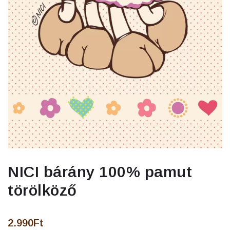
NICI bárány 100% pamut
törölköző
2.990
Ft