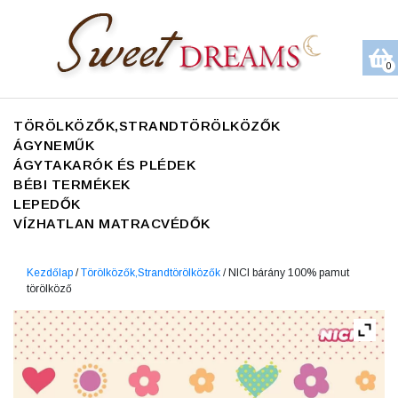
0
TÖRÖLKÖZŐK,STRANDTÖRÖLKÖZŐK
ÁGYNEMŰK
ÁGYTAKARÓK ÉS PLÉDEK
BÉBI TERMÉKEK
LEPEDŐK
VÍZHATLAN MATRACVÉDŐK
Kezdőlap
/
Törölközők,Strandtörölközők
/ NICI bárány 100% pamut
törölköző