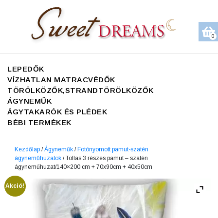
0
LEPEDŐK
VÍZHATLAN MATRACVÉDŐK
TÖRÖLKÖZŐK,STRANDTÖRÖLKÖZŐK
ÁGYNEMŰK
ÁGYTAKARÓK ÉS PLÉDEK
BÉBI TERMÉKEK
Kezdőlap
/
Ágyneműk
/
Fotónyomott pamut-szatén
ágyneműhuzatok
/ Tollas 3 részes pamut – szatén
ágyneműhuzat/140×200 cm + 70x90cm + 40x50cm
Akció!