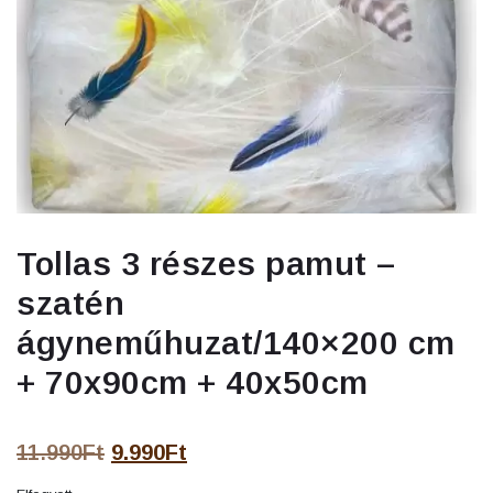
Tollas 3 részes pamut –
szatén
ágyneműhuzat/140×200 cm
+ 70x90cm + 40x50cm
Original
Current
11.990
Ft
9.990
Ft
price
price