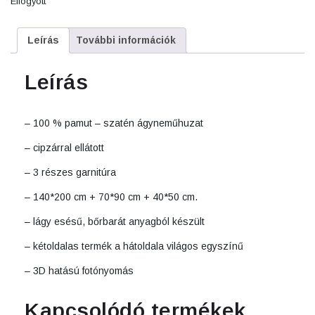
Elfogyott
was:
is:
11.990Ft.
9.990Ft.
Leírás
További információk
Leírás
– 100 % pamut – szatén ágyneműhuzat
– cipzárral ellátott
– 3 részes garnitúra
– 140*200 cm + 70*90 cm + 40*50 cm.
– lágy esésű, bőrbarát anyagból készült
– kétoldalas termék a hátoldala világos egyszínű
– 3D hatású fotónyomás
Kapcsolódó termékek