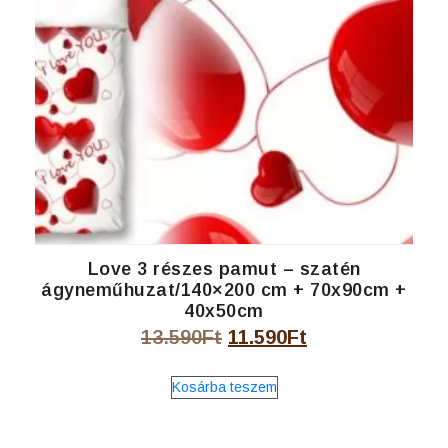
Love 3 részes pamut – szatén
ágyneműhuzat/140×200 cm + 70x90cm +
40x50cm
Original
Current
13.590
Ft
11.590
Ft
price
price
Kosárba teszem
was:
is:
13.590Ft.
11.590Ft.