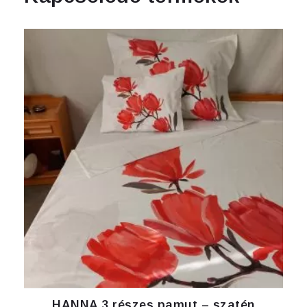
HANNA 3 részes pamut – szatén