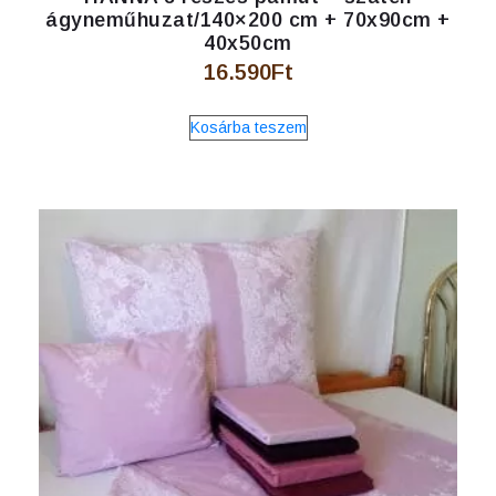
ágyneműhuzat/140×200 cm + 70x90cm +
40x50cm
16.590
Ft
Kosárba teszem