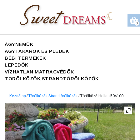
0
ÁGYNEMŰK
ÁGYTAKARÓK ÉS PLÉDEK
BÉBI TERMÉKEK
LEPEDŐK
VÍZHATLAN MATRACVÉDŐK
TÖRÖLKÖZŐK,STRANDTÖRÖLKÖZŐK
Kezdőlap
/
Törölközők,Strandtörölközők
/ Törölköző Hellas 50×100