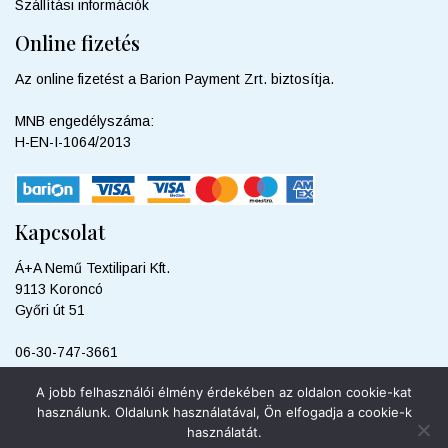
Szállítási információk
Online fizetés
Az online fizetést a Barion Payment Zrt. biztosítja.
MNB engedélyszáma:
H-EN-I-1064/2013
Kapcsolat
Á+A Nemű Textilipari Kft.
9113 Koroncó
Győri út 51
06-30-747-3661
info@sweetdreamshop.hu
A jobb felhasználói élmény érdekében az oldalon cookie-kat
használunk. Oldalunk használatával, Ön elfogadja a cookie-k
használatát.