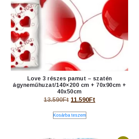
Love 3 részes pamut – szatén
ágyneműhuzat/140×200 cm + 70x90cm +
40x50cm
Original
Current
13.590
Ft
11.590
Ft
price
price
Kosárba teszem
was:
is:
13.590Ft.
11.590Ft.