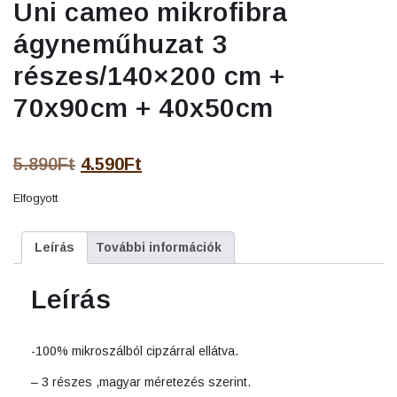
Uni cameo mikrofibra
ágyneműhuzat 3
részes/140×200 cm +
70x90cm + 40x50cm
Original
Current
5.890
Ft
4.590
Ft
price
price
Elfogyott
was:
is:
5.890Ft.
4.590Ft.
Leírás
További információk
Leírás
-100% mikroszálból cipzárral ellátva.
– 3 részes ,magyar méretezés szerint.