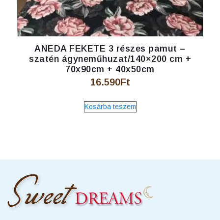
ANEDA FEKETE 3 részes pamut –
szatén ágyneműhuzat/140×200 cm +
70x90cm + 40x50cm
16.590
Ft
Kosárba teszem