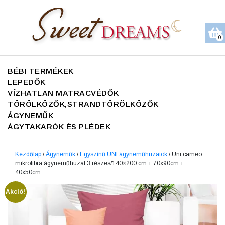
0
BÉBI TERMÉKEK
LEPEDŐK
VÍZHATLAN MATRACVÉDŐK
TÖRÖLKÖZŐK,STRANDTÖRÖLKÖZŐK
ÁGYNEMŰK
ÁGYTAKARÓK ÉS PLÉDEK
Kezdőlap
/
Ágyneműk
/
Egyszínű UNI ágyneműhuzatok
/ Uni cameo
mikrofibra ágyneműhuzat 3 részes/140×200 cm + 70x90cm +
40x50cm
Akció!