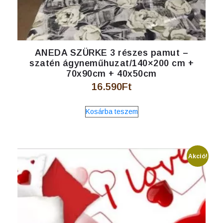
ANEDA SZÜRKE 3 részes pamut –
szatén ágyneműhuzat/140×200 cm +
70x90cm + 40x50cm
16.590
Ft
Kosárba teszem
Akció!