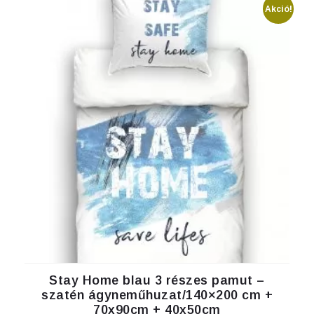
Akció!
Stay Home blau 3 részes pamut –
szatén ágyneműhuzat/140×200 cm +
70x90cm + 40x50cm