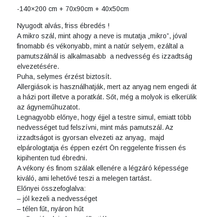
-140×200 cm + 70x90cm + 40x50cm
Nyugodt alvás, friss ébredés !
A mikro szál, mint ahogy a neve is mutatja „mikro”, jóval
finomabb és vékonyabb, mint a natúr selyem, ezáltal a
pamutszálnál is alkalmasabb a nedvesség és izzadtság
elvezetésére.
Puha, selymes érzést biztosít.
Allergiások is használhatják, mert az anyag nem engedi át
a házi port illetve a poratkát. Sőt, még a molyok is elkerülik
az ágyneműhuzatot.
Legnagyobb előnye, hogy éjjel a testre simul, emiatt több
nedvességet tud felszívni, mint más pamutszál. Az
izzadtságot is gyorsan elvezeti az anyag, majd
elpárologtatja és éppen ezért Ön reggelente frissen és
kipihenten tud ébredni.
A vékony és finom szálak ellenére a légzáró képessége
kiváló, ami lehetővé teszi a melegen tartást.
Előnyei összefoglalva:
– jól kezeli a nedvességet
– télen fűt, nyáron hűt