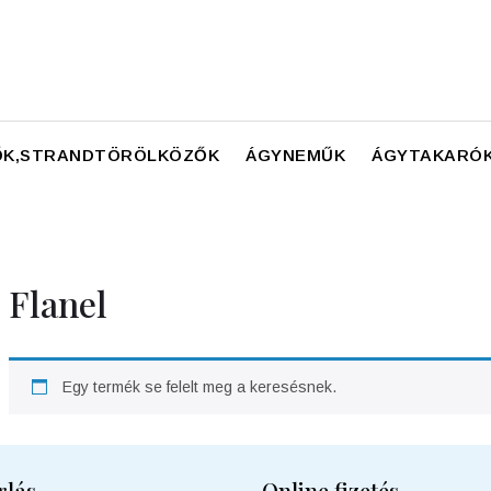
K,STRANDTÖRÖLKÖZŐK
ÁGYNEMŰK
ÁGYTAKARÓK
Flanel
Egy termék se felelt meg a keresésnek.
rlás
Online fizetés