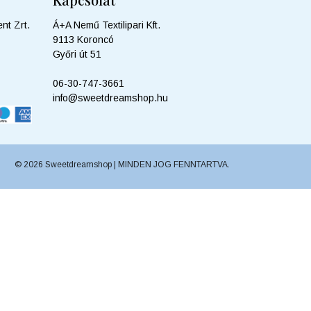
nt Zrt.
Á+A Nemű Textilipari Kft.
9113 Koroncó
Győri út 51
06-30-747-3661
info@sweetdreamshop.hu
© 2026 Sweetdreamshop | MINDEN JOG FENNTARTVA.