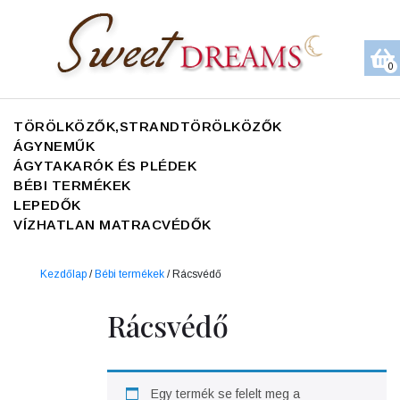
0
TÖRÖLKÖZŐK,STRANDTÖRÖLKÖZŐK
ÁGYNEMŰK
ÁGYTAKARÓK ÉS PLÉDEK
BÉBI TERMÉKEK
LEPEDŐK
VÍZHATLAN MATRACVÉDŐK
Kezdőlap
/
Bébi termékek
/ Rácsvédő
Rácsvédő
Egy termék se felelt meg a