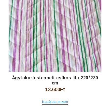
Ágytakaró steppelt csíkos lila 220*230
cm
13.600
Ft
Kosárba teszem