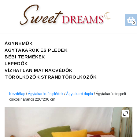
0
ÁGYNEMŰK
ÁGYTAKARÓK ÉS PLÉDEK
BÉBI TERMÉKEK
LEPEDŐK
VÍZHATLAN MATRACVÉDŐK
TÖRÖLKÖZŐK,STRANDTÖRÖLKÖZŐK
Kezdőlap
/
Ágytakarók és plédek
/
Ágytakaró dupla
/ Ágytakaró steppelt
csíkos narancs 220*230 cm