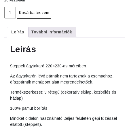
20 készleten
Ágytakaró
Kosárba teszem
steppelt
csíkos
narancs
Leírás
További információk
220*230
cm
mennyiség
Leírás
Steppelt ágytakaró 220×230-as méretben.
Az ágytakarón lévő párnák nem tartoznak a csomaghoz,
díszpárnák menűpont alatt megrendelhetőek.
Termékszerkezet: 3 rétegű (dekoratív előlap, közbélés és
hátlap)
100% pamut borítás
Mindkét oldalon használható ,teljes felületén gépi tűzéssel
ellátott.(steppelt).