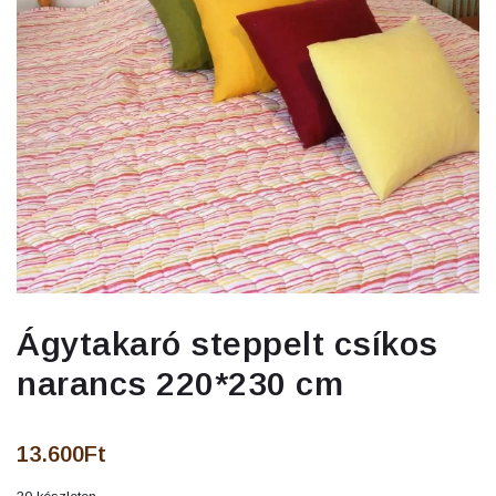
Ágytakaró steppelt csíkos
narancs 220*230 cm
13.600
Ft