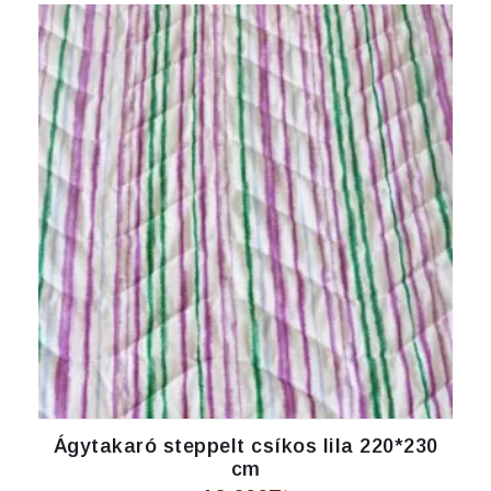
Ágytakaró steppelt csíkos lila 220*230
cm