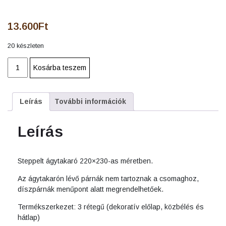
13.600
Ft
20 készleten
Ágytakaró
Kosárba teszem
steppelt
szívárvány
csíkos
Leírás
További információk
220*230
cm
mennyiség
Leírás
Steppelt ágytakaró 220×230-as méretben.
Az ágytakarón lévő párnák nem tartoznak a csomaghoz,
díszpárnák menűpont alatt megrendelhetőek.
Termékszerkezet: 3 rétegű (dekoratív előlap, közbélés és
hátlap)