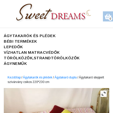
0
ÁGYTAKARÓK ÉS PLÉDEK
BÉBI TERMÉKEK
LEPEDŐK
VÍZHATLAN MATRACVÉDŐK
TÖRÖLKÖZŐK,STRANDTÖRÖLKÖZŐK
ÁGYNEMŰK
Kezdőlap
/
Ágytakarók és plédek
/
Ágytakaró dupla
/ Ágytakaró steppelt
szívárvány csíkos 220*230 cm