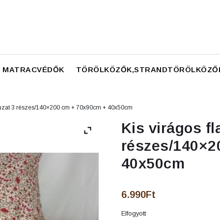
N MATRACVÉDŐK
TÖRÖLKÖZŐK,STRANDTÖRÖLKÖZŐ
huzat 3 részes/140×200 cm + 70x90cm + 40x50cm
Kis virágos f
részes/140×2
40x50cm
6.990
Ft
Elfogyott