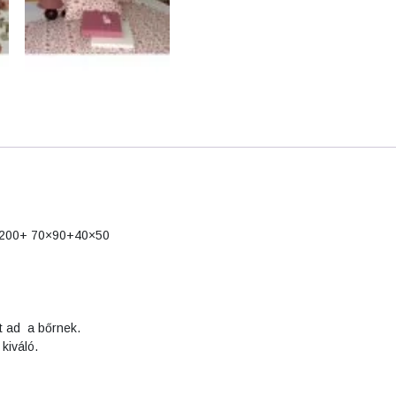
×200+ 70×90+40×50
t ad a bőrnek.
kiváló.