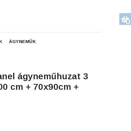
0
K
ÁGYNEMŰK
lanel ágyneműhuzat 3
00 cm + 70x90cm +