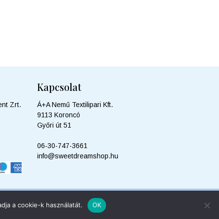
Kapcsolat
nt Zrt.
Á+A Nemű Textilipari Kft.
9113 Koroncó
Győri út 51
06-30-747-3661
info@sweetdreamshop.hu
© 2026 Sweetdreamshop | MINDEN JOG FENNTARTVA.
dja a cookie-k használatát.
OK