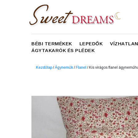
BÉBI TERMÉKEK
LEPEDŐK
VÍZHATLA
ÁGYTAKARÓK ÉS PLÉDEK
Kezdőlap
/
Ágyneműk
/
Flanel
/ Kis virágos flanel ágynemű