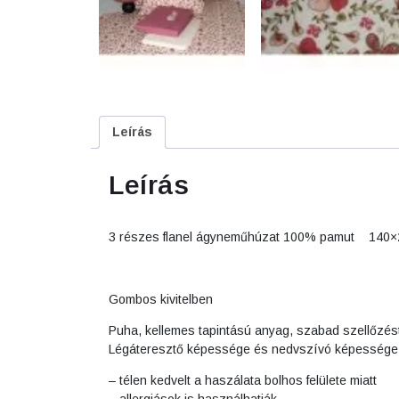
Leírás
Leírás
3 részes flanel ágyneműhúzat 100% pamut 140
Gombos kivitelben
Puha, kellemes tapintású anyag, szabad szellőzés
Légáteresztő képessége és nedvszívó képessége 
– télen kedvelt a haszálata bolhos felülete miatt
– allergiások is használhatják