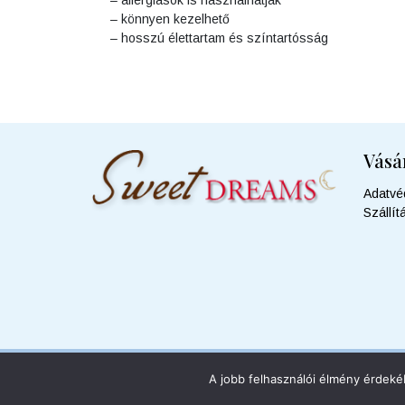
– könnyen kezelhető
– hosszú élettartam és színtartósság
Vásá
Adatvé
Szállít
A jobb felhasználói élmény érdekéb