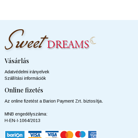
több
variációja
van.
A
változatok
a
termékoldalon
választhatók
ki
Vásárlás
Adatvédelmi irányelvek
Szállítási információk
Online fizetés
Az online fizetést a Barion Payment Zrt. biztosítja.
MNB engedélyszáma:
H-EN-I-1064/2013