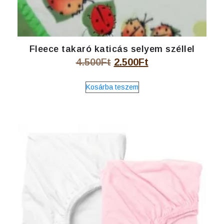
Fleece takaró katicás selyem széllel
Original
Current
4.500
Ft
2.500
Ft
price
price
Kosárba teszem
was:
is:
4.500Ft.
2.500Ft.