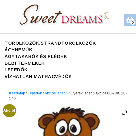
0
TÖRÖLKÖZŐK,STRANDTÖRÖLKÖZŐK
ÁGYNEMŰK
ÁGYTAKARÓK ÉS PLÉDEK
BÉBI TERMÉKEK
LEPEDŐK
VÍZHATLAN MATRACVÉDŐK
Kezdőlap
/
Lepedők
/
Akciós lepedő
/ Gyerek lepedő akciós 60-70×120-
140
Akció!