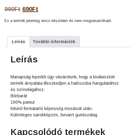
Original
Current
990
Ft
690
Ft
price
price
Ez a termék jelenleg nincs készleten és nem megvásárolható.
was:
is:
990Ft.
690Ft.
Leírás
További információk
Leírás
Manapság lepedőt úgy vásárolunk, hogy a kiválasztott
termék árnyalata illeszkedjen a halószoba hangulatához
és színvilágához.
Bőrbarát
100% pamut
Kitünő formatartó képesség mosások után.
Különleges sarokképzés, bevarrt gumiszalag
Kapcsolódó termékek