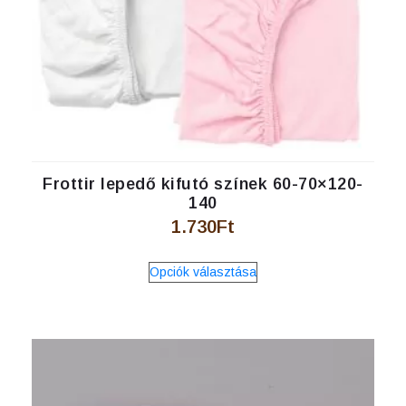
Frottir lepedő kifutó színek 60-70×120-
140
1.730
Ft
Ennek
Opciók választása
a
terméknek
több
variációja
van.
A
változatok