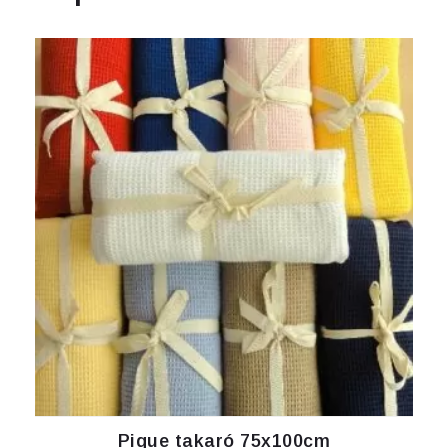
Pique takaró 75x100cm