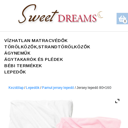
0
VÍZHATLAN MATRACVÉDŐK
TÖRÖLKÖZŐK,STRANDTÖRÖLKÖZŐK
ÁGYNEMŰK
ÁGYTAKARÓK ÉS PLÉDEK
BÉBI TERMÉKEK
LEPEDŐK
Kezdőlap
/
Lepedők
/
Pamut jersey lepedő
/ Jersey lepedő 80×160