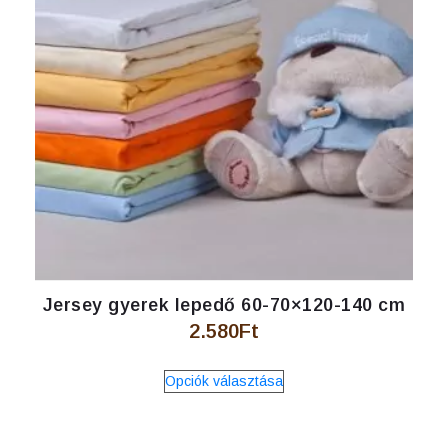
termékoldalon
választhatók
ki
Jersey gyerek lepedő 60-70×120-140 cm
2.580
Ft
Ennek
Opciók választása
a
terméknek
több