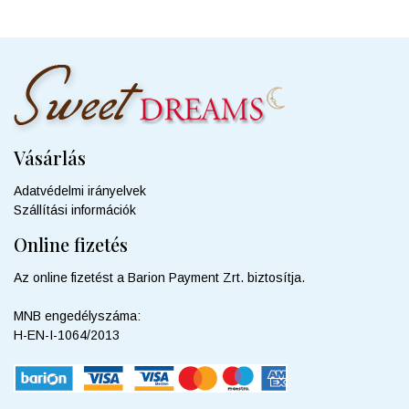
variációja
van.
A
változatok
a
termékoldalon
választhatók
ki
Vásárlás
Adatvédelmi irányelvek
Szállítási információk
Online fizetés
Az online fizetést a Barion Payment Zrt. biztosítja.
MNB engedélyszáma:
H-EN-I-1064/2013