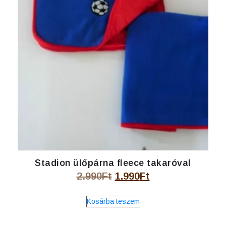
Stadion ülőpárna fleece takaróval
Original
Current
2.990
Ft
1.990
Ft
price
price
Kosárba teszem
was:
is:
2.990Ft.
1.990Ft.