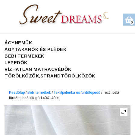
0
ÁGYNEMŰK
ÁGYTAKARÓK ÉS PLÉDEK
BÉBI TERMÉKEK
LEPEDŐK
VÍZHATLAN MATRACVÉDŐK
TÖRÖLKÖZŐK,STRANDTÖRÖLKÖZŐK
Kezdőlap
/
Bébi termékek
/
Textilpelenka és fürdőlepedő
/ Textil bébi
fürdőlepedő kifogó 140X140cm