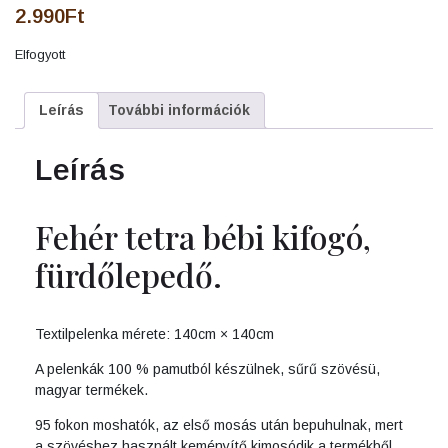
2.990
Ft
Elfogyott
Leírás
További információk
Leírás
Fehér tetra bébi kifogó,
fürdőlepedő.
Textilpelenka mérete: 140cm × 140cm
A pelenkák 100 % pamutból készülnek, sűrű szövésü,
magyar termékek.
95 fokon moshatók, az első mosás után bepuhulnak, mert
a szövéshez használt keményítő kimosódik a termékből.