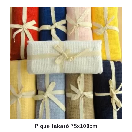
Pique takaró 75x100cm