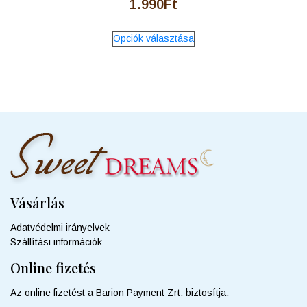
1.990
Ft
Ennek
Opciók választása
a
terméknek
több
variációja
van.
A
változatok
a
termékoldalon
választhatók
ki
Vásárlás
Adatvédelmi irányelvek
Szállítási információk
Online fizetés
Az online fizetést a Barion Payment Zrt. biztosítja.