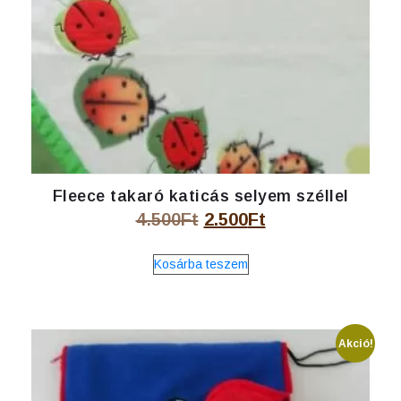
Fleece takaró katicás selyem széllel
Original
Current
4.500
Ft
2.500
Ft
price
price
Kosárba teszem
was:
is:
4.500Ft.
2.500Ft.
Akció!